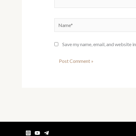
Name*
Save my name, email, and website in