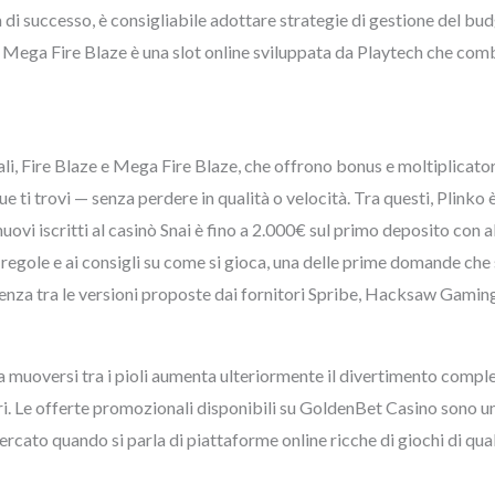
di successo, è consigliabile adottare strategie di gestione del budg
Mega Fire Blaze è una slot online sviluppata da Playtech che comb
ali, Fire Blaze e Mega Fire Blaze, che offrono bonus e moltiplicator
ti trovi — senza perdere in qualità o velocità. Tra questi, Plinko è tr
 nuovi iscritti al casinò Snai è fino a 2.000€ sul primo deposito co
e regole e ai consigli su come si gioca, una delle prime domande che 
ferenza tra le versioni proposte dai fornitori Spribe, Hacksaw Gam
rla muoversi tra i pioli aumenta ulteriormente il divertimento comp
i. Le offerte promozionali disponibili su GoldenBet Casino sono un
rcato quando si parla di piattaforme online ricche di giochi di quali