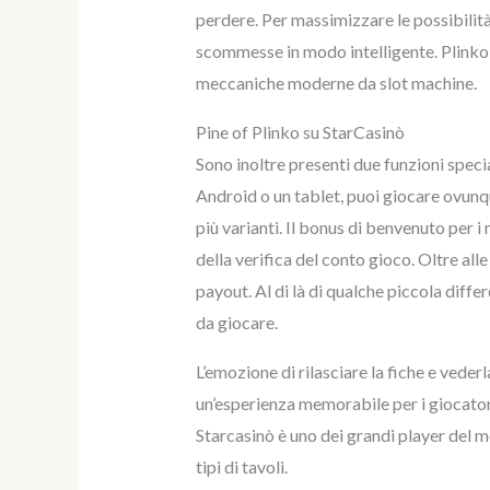
perdere. Per massimizzare le possibilità 
scommesse in modo intelligente. Plinko 
meccaniche moderne da slot machine.
Pine of Plinko su StarCasinò
Sono inoltre presenti due funzioni speci
Android o un tablet, puoi giocare ovunque 
più varianti. Il bonus di benvenuto per i
della verifica del conto gioco. Oltre all
payout. Al di là di qualche piccola dif
da giocare.
L’emozione di rilasciare la fiche e vede
un’esperienza memorabile per i giocator
Starcasinò è uno dei grandi player del me
tipi di tavoli.