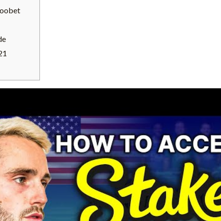
Roobet
de
21