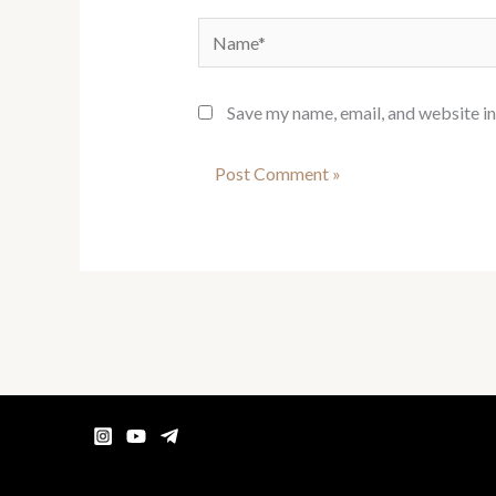
Name*
Save my name, email, and website in