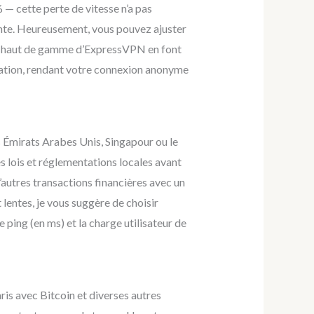
 — cette perte de vitesse n’a pas
lente. Heureusement, vous pouvez ajuster
tés haut de gamme d’ExpressVPN en font
cation, rendant votre connexion anonyme
es Émirats Arabes Unis, Singapour ou le
s lois et réglementations locales avant
utres transactions financières avec un
lentes, je vous suggère de choisir
 ping (en ms) et la charge utilisateur de
is avec Bitcoin et diverses autres