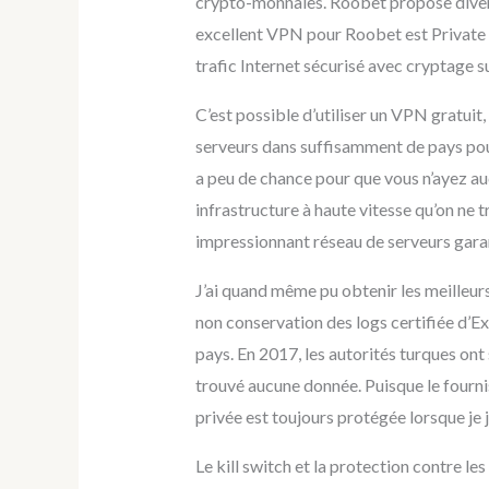
crypto-monnaies. Roobet propose divers 
excellent VPN pour Roobet est Private I
trafic Internet sécurisé avec cryptage su
C’est possible d’utiliser un VPN gratui
serveurs dans suffisamment de pays pour 
a peu de chance pour que vous n’ayez au
infrastructure à haute vitesse qu’on ne 
impressionnant réseau de serveurs garan
J’ai quand même pu obtenir les meilleu
non conservation des logs certifiée d’
pays. En 2017, les autorités turques ont
trouvé aucune donnée. Puisque le fournis
privée est toujours protégée lorsque je 
Le kill switch et la protection contre le