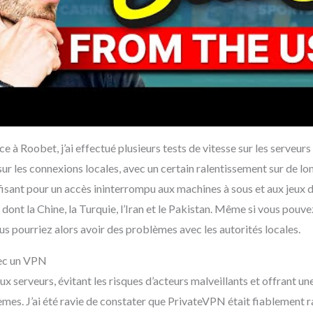
e à Roobet, j’ai effectué plusieurs tests de vitesse sur les serveu
ur les connexions locales, avec un certain ralentissement sur de 
uffisant pour un accès ininterrompu aux machines à sous et aux jeux
 dont la Chine, la Turquie, l’Iran et le Pakistan. Même si vous po
us pourriez alors avoir des problèmes avec les autorités locales.
vec un VPN
x serveurs, évitant les risques d’acteurs malveillants et offrant un
mes. J’ai été ravie de constater que PrivateVPN était fiablement ra